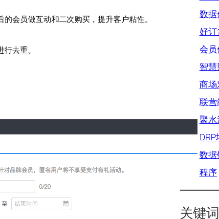
数据优
后的会员做互动和二次购买，提升客户粘性。
好订
会员优
进行去重。
智慧
商场对
联营结
聚水
DR
数据
程序
关键