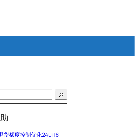
帮助
P退货额度控制优化240118