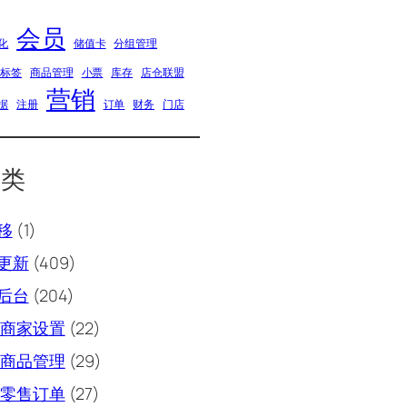
会员
化
储值卡
分组管理
品标签
商品管理
小票
库存
店仓联盟
营销
据
注册
订单
财务
门店
分类
移
(1)
更新
(409)
后台
(204)
商家设置
(22)
商品管理
(29)
零售订单
(27)