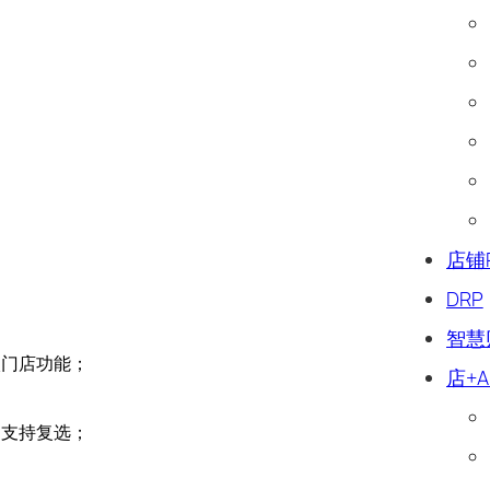
。
店铺
DRP
智慧
入门店功能；
店+A
，支持复选；