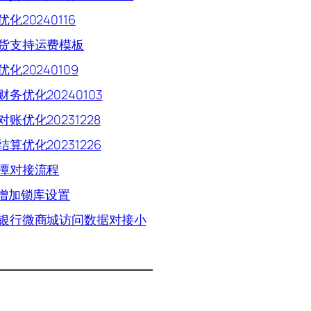
化20240116
货支持运费模板
化20240109
财务优化20240103
账优化20231228
算优化20231226
潭对接流程
P增加锁库设置
银行微商城访问数据对接小
词