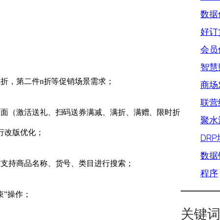
数据优
好订
会员优
智慧
n折，第二件n折等促销场景需求；
商场对
联营结
页面（激活送礼、扫码送券满减、满折、满赠、限时折
聚水
行改版优化；
DR
数据
时支持商品名称、货号、类目进行搜索；
程序
束”操作；
关键