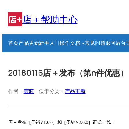
跳
至
店＋帮助中心
内
容
首页
产品更新
新手入门
操作文档
常见问题
返回后台
20180116店＋发布（第n件优惠）
作者：
茉莉
位于分类：
产品更新
店＋发布［促销V1.6.0］和［促销V2.0.0］正式上线！