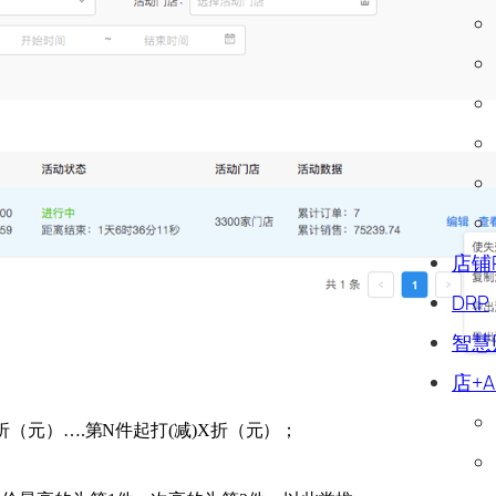
店铺
DRP
智慧
店+A
（元）….第N件起打(减)X折（元）；