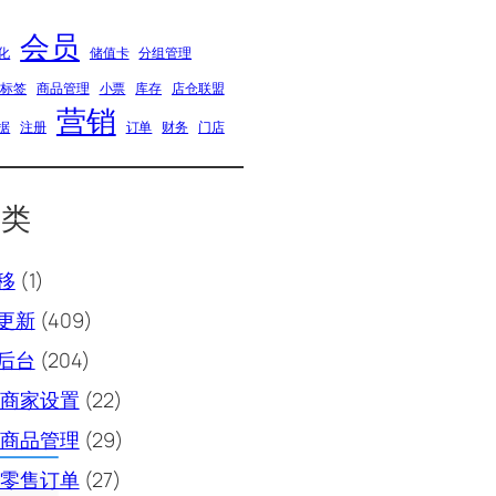
会员
化
储值卡
分组管理
品标签
商品管理
小票
库存
店仓联盟
营销
据
注册
订单
财务
门店
分类
移
(1)
更新
(409)
后台
(204)
商家设置
(22)
商品管理
(29)
零售订单
(27)