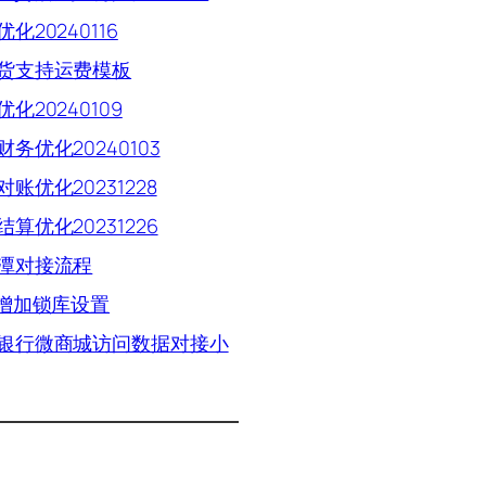
化20240116
货支持运费模板
化20240109
财务优化20240103
账优化20231228
算优化20231226
潭对接流程
P增加锁库设置
银行微商城访问数据对接小
词