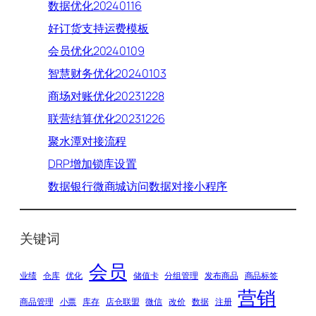
数据优化20240116
好订货支持运费模板
会员优化20240109
智慧财务优化20240103
商场对账优化20231228
联营结算优化20231226
聚水潭对接流程
DRP增加锁库设置
数据银行微商城访问数据对接小程序
关键词
会员
业绩
仓库
优化
储值卡
分组管理
发布商品
商品标签
营销
商品管理
小票
库存
店仓联盟
微信
改价
数据
注册