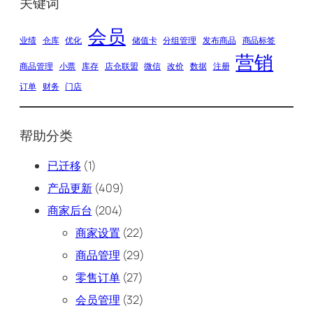
关键词
会员
业绩
仓库
优化
储值卡
分组管理
发布商品
商品标签
营销
商品管理
小票
库存
店仓联盟
微信
改价
数据
注册
订单
财务
门店
帮助分类
已迁移
(1)
产品更新
(409)
商家后台
(204)
商家设置
(22)
商品管理
(29)
零售订单
(27)
会员管理
(32)