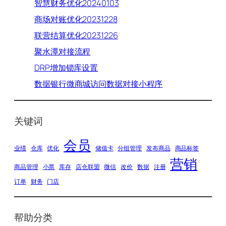
智慧财务优化20240103
商场对账优化20231228
联营结算优化20231226
聚水潭对接流程
DRP增加锁库设置
数据银行微商城访问数据对接小程序
关键词
会员
业绩
仓库
优化
储值卡
分组管理
发布商品
商品标签
营销
商品管理
小票
库存
店仓联盟
微信
改价
数据
注册
订单
财务
门店
帮助分类