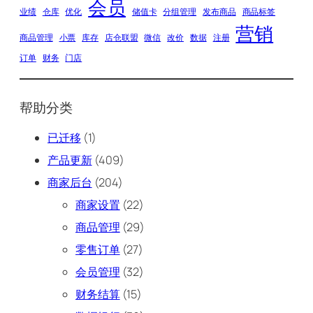
会员
业绩
仓库
优化
储值卡
分组管理
发布商品
商品标签
营销
商品管理
小票
库存
店仓联盟
微信
改价
数据
注册
订单
财务
门店
帮助分类
已迁移
(1)
产品更新
(409)
商家后台
(204)
商家设置
(22)
商品管理
(29)
零售订单
(27)
会员管理
(32)
财务结算
(15)