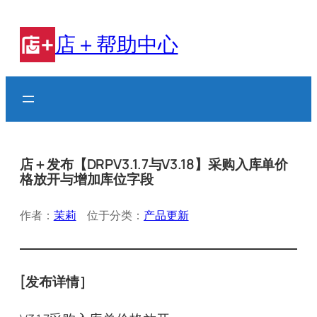
跳
至
店＋帮助中心
内
容
店＋发布【DRPV3.1.7与V3.18】采购入库单价
格放开与增加库位字段
作者：
茉莉
位于分类：
产品更新
[
发布详情］