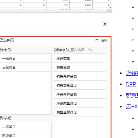
店铺
DRP
智慧
店+A