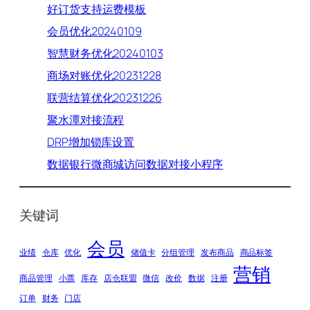
好订货支持运费模板
会员优化20240109
智慧财务优化20240103
商场对账优化20231228
联营结算优化20231226
聚水潭对接流程
DRP增加锁库设置
数据银行微商城访问数据对接小程序
关键词
会员
业绩
仓库
优化
储值卡
分组管理
发布商品
商品标签
营销
商品管理
小票
库存
店仓联盟
微信
改价
数据
注册
订单
财务
门店