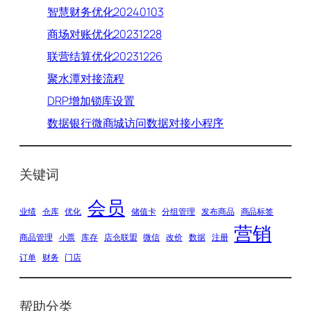
智慧财务优化20240103
商场对账优化20231228
联营结算优化20231226
聚水潭对接流程
DRP增加锁库设置
数据银行微商城访问数据对接小程序
关键词
会员
业绩
仓库
优化
储值卡
分组管理
发布商品
商品标签
营销
商品管理
小票
库存
店仓联盟
微信
改价
数据
注册
订单
财务
门店
帮助分类