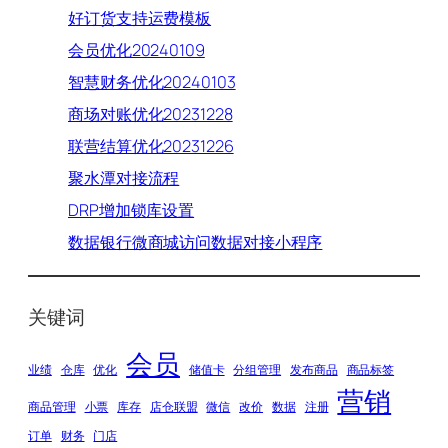
好订货支持运费模板
会员优化20240109
智慧财务优化20240103
商场对账优化20231228
联营结算优化20231226
聚水潭对接流程
DRP增加锁库设置
数据银行微商城访问数据对接小程序
关键词
会员
业绩
仓库
优化
储值卡
分组管理
发布商品
商品标签
营销
商品管理
小票
库存
店仓联盟
微信
改价
数据
注册
订单
财务
门店