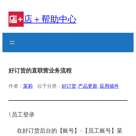
跳
至
店＋帮助中心
内
容
好订货的直联营业务流程
作者：
茉莉
位于分类：
好订货
, 
产品更新
, 
应用插件
1.员工登录
在好订货后台的【账号】-【员工账号】菜