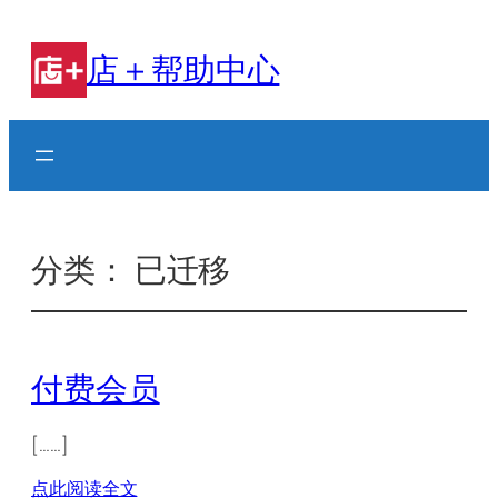
跳
至
店＋帮助中心
内
容
分类：
已迁移
付费会员
[……]
点此阅读全文