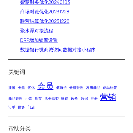
智慧财务优化20240103
商场对账优化20231228
联营结算优化20231226
聚水潭对接流程
DRP增加锁库设置
数据银行微商城访问数据对接小程序
关键词
会员
业绩
仓库
优化
储值卡
分组管理
发布商品
商品标签
营销
商品管理
小票
库存
店仓联盟
微信
改价
数据
注册
订单
财务
门店
帮助分类