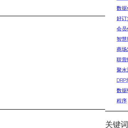
数据优
好订
会员优
智慧
商场对
联营结
聚水
DR
数据
程序
关键