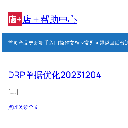
跳
至
店＋帮助中心
内
容
首页
产品更新
新手入门
操作文档
常见问题
返回后台
DRP单据优化20231204
[……]
点此阅读全文