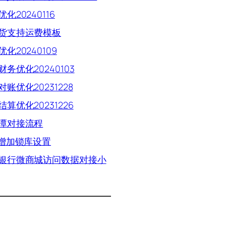
化20240116
货支持运费模板
化20240109
财务优化20240103
账优化20231228
算优化20231226
潭对接流程
P增加锁库设置
银行微商城访问数据对接小
词