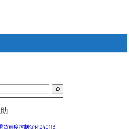
帮助
P退货额度控制优化240118