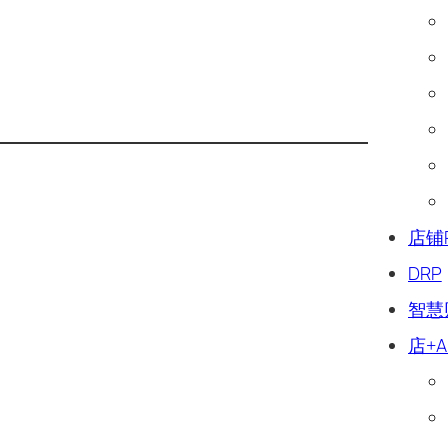
店铺
DRP
智慧
店+A