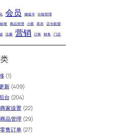
会员
化
储值卡
分组管理
品标签
商品管理
小票
库存
店仓联盟
营销
据
注册
订单
财务
门店
分类
移
(1)
更新
(409)
后台
(204)
商家设置
(22)
商品管理
(29)
零售订单
(27)