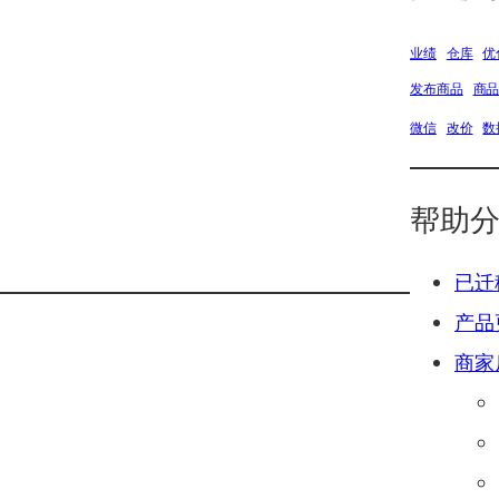
业绩
仓库
优
发布商品
商
微信
改价
数
帮助
已迁
产品
商家